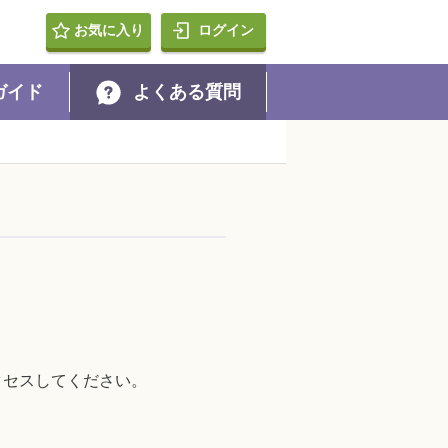
PRESS・Diners Club）・代引・あと払い・d払い・PayPay・a
お気に入り
ログイン
ガイド
よくある質問
クセスしてください。