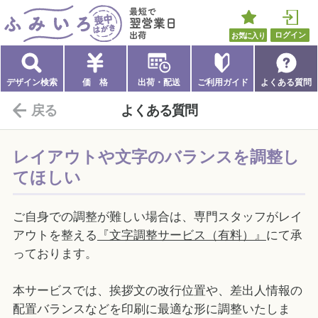
ふみいろ喪中はがき
最短で翌営業日出荷
お気に入り
ログイン
デザイン検索
価 格
出荷・配送
ご利用ガイド
よくある質問
戻る
よくある質問
レイアウトや文字のバランスを調整し
てほしい
ご自身での調整が難しい場合は、専門スタッフがレイ
アウトを整える
『文字調整サービス（有料）』
にて承
っております。
本サービスでは、挨拶文の改行位置や、差出人情報の
配置バランスなどを印刷に最適な形に調整いたしま