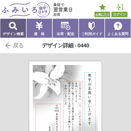
ご利用可能なクレジットカードはVisa、Master
ゆうパックについて
ふみいろ喪中はがき
最短で翌営業日出荷
Card、American Express、JCB、Diners Clu
お気に入り
ログイン
bとなります。
Amazon Payのご利用上限は1,000万円までと
なりますが、Amazonに登録されたクレジッ
デザイン検索
価 格
出荷・配送
ご利用ガイド
よくある質問
トカードのご利用可能限度額が1,000万円以
戻る
デザイン詳細 - 0440
下の場合はご利用可能限度額が上限となりま
●
利用規定により、万が一商品の紛失・盗難・事
す。
故・配送後の紛失・破損等の場合、商品の保
Amazonギフトカードを使ってお支払いいただ
証はできません。
いた金額の0.5%分は、Amazonギフトカード
●
出荷完了後に荷物番号をメールで通知します。
で還元されます。
配送会社の荷物追跡システムにより配送状況
支払手数料は無料です。
を確認することができます。
●
ご不在の場合は、「ご不在連絡票」が投函され
ご注意ください
ますので、ご不在連絡票に従ってお早めに再
J-Debitはご利用いただけません。
配送について調整を行ってください。
デビットカードおよびプリペイドカードでの
●
ゆうパックは、配送日と配送時間帯の指定がで
お支払いの場合、与信（オーソリ）処理のタ