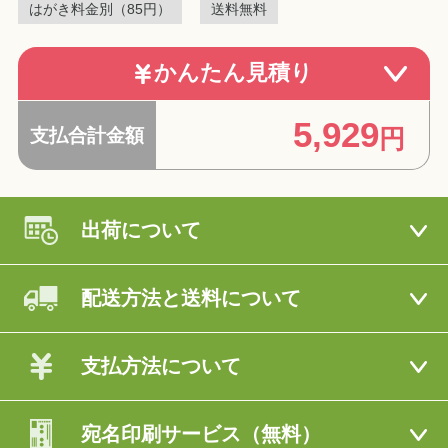
ご注意
ご注意
はがき料金別（85円）
送料無料
0
はがき料金
支払いは現金のみとなりますので、事前に準備
円
0
円x
30
枚
●
天候やその他、公共交通機関の遅れ、航空便の遅れ
登録には以下のいずれかの方法があります。
● 出荷スケジュールの出荷日やご注文完了メールの出
をお願いします。
などで到着が遅れる場合があります。
荷予定日はあくまで目安です。混雑状況により前後
1.お客様ご自身でマイページからフォームに入力
0
かんたん見積り
送料
円
※代引手数料
330円（税込）
をご負担いただきます。
●
出荷や注文確認メールの出荷予定日はあくまで目安
する場合や、配送時の天候や交通事情などにより遅
して登録
※支払合計金額が
10,000円（税込）
以上で、代引手数料無料とな
です。混雑状況によっては前後する場合がありま
延等が発生する場合があります。
2.マイページからお手持ちのcsvファイルで一括
ります。
5,929
す。
● 商品到着日は、お届け先の地域によって遅れること
円
支払合計金額
アップロード （パソコン版サイトのみ）
あと払い
●
到着日（お手元にお届けする日）は、お住いの地域
があります。
3.お手元にある原本を元に弊社で登録代行する
により遅れることがあります。
商品が発送されてから、指定のコンビニエンス
● 予想を超える大量注文があった場合や、生産設備の
「宛名入力おまかせサービス（有料）」
●
予想を超える大量のご注文の場合や、生産設備の故
故障などにより出荷が遅れる場合があります。
ストアや銀行でお支払いできるので、インター
障などにより出荷が遅れる場合があります。
出荷について
ネットで購入するのが不安な方におすすめで
●
保管期間を過ぎて弊社まで返送された商品の再配送
宛名入力おまかせサービス
す。
は、別途770円（税込）がかかります。
配送方法と送料について
※決済手数料として
330円（税込）をご負担
いただきます。
宛名入力おまかせサービスは
1,320
基本料金
円（税込）
※1注文あたりのご利用限度額は、
55,000円（税込）
までとさせ
今期受付を終了いたしました。
ていただきます。
13
１件につき
円（税込）
支払方法について
詳しくはこちら
宛名印刷サービス（無料）