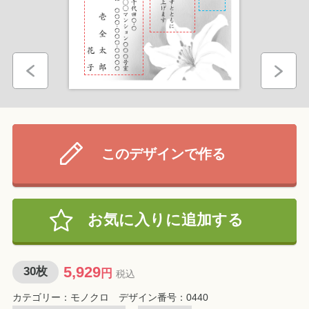
きます。配送日は出荷日の3〜7日後まで指定
イミングでご注文金額がデビットカードおよ
できます。指定がない場合は、最短でのお届
ご注文予定枚数
びプリペイドカードの残高から引き落とされ
けとなります。
ます。
キャンセルや注文の不成立など返金が発生し
た場合、返金が完了するまでの期間はカード
印刷するはがきの種類
会社により異なります。
Amazon Payのお支払い方法については
こち
このデザインで作る
午後4時までのご注文で
ら
午前中
12-14時
14-16時
翌営業日に出荷します
Amazon、Amazon Pay及びそれらのロゴは
5,929
印刷料金
Amazon.com, Inc.またはその関連会社の商標
円
モノクロ
x
30
枚
お気に入りに追加する
※午後3時59分までの注文が対象です。
宛名面への宛名同時印刷を
無料
で承っていま
です。
0
大礼紙料金
円
0
円x
0
枚
す。注文時にお申し込みください。
出荷スケジュールはこちら
5,929
30
枚
注文前に「マイページ」内の「宛名リスト」へ
円
税込
16-18時
18-20時
19-21時
代引
5,929
小計
円
の宛名登録が必須です。
カテゴリー：モノクロ デザイン番号：0440