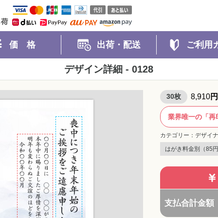
クレジット（VISA・mastercard・JCB・AMERICAN EX
業日出荷
印刷するはがき
価 格
出荷・配送
ご利用
デザイン詳細 - 0128
印刷料金
デザイ
30
枚
8,910
円
大礼紙料金
0
円x
業界唯一の「再
小計
カテゴリー：デザイナ
はがき料金別（85
はがき料金
0
円x
送料
支払合計金額