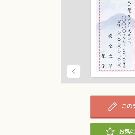
この
お気