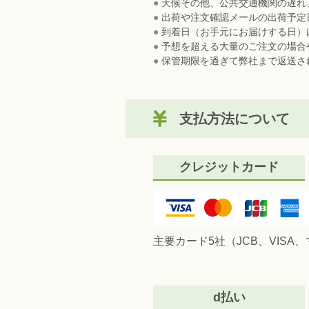
●
天候その他、公共交通機関の遅れ
●
出荷や注文確認メールの出荷予定
●
到着日（お手元にお届けする日）
●
予想を超える大量のご注文の場合
●
保管期限を過ぎて弊社まで返送さ
支払方法について
クレジットカード
主要カード5社（JCB、VI
d払い