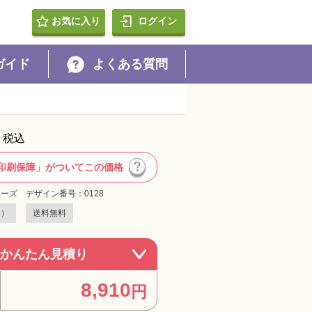
PRESS・Diners Club）・代引・あと払い・d払い・PayPay・a
お気に入り
ログイン
の種類
ガイド
よくある質問
8,910
円
ナーズ
x
30
枚
税込
0
円
0
枚
印刷保障」がついてこの価格
8,910
円
ーズ デザイン番号：0128
円）
送料無料
0
円
30
枚
0
かんたん見積り
円
8,910
円