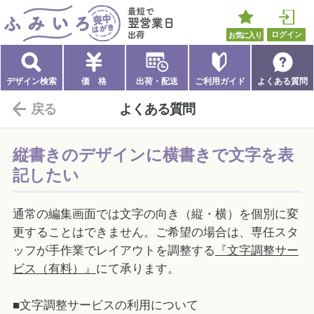
ふみいろ喪中はがき
最短で翌営業日出荷
お気に入り
ログイン
デザイン検索
価 格
出荷・配送
ご利用ガイド
よくある質問
戻る
よくある質問
縦書きのデザインに横書きで文字を表
記したい
通常の編集画面では文字の向き（縦・横）を個別に変
更することはできません。ご希望の場合は、専任スタ
ッフが手作業でレイアウトを調整する
『文字調整サー
ビス（有料）』
にて承ります。
■文字調整サービスの利用について